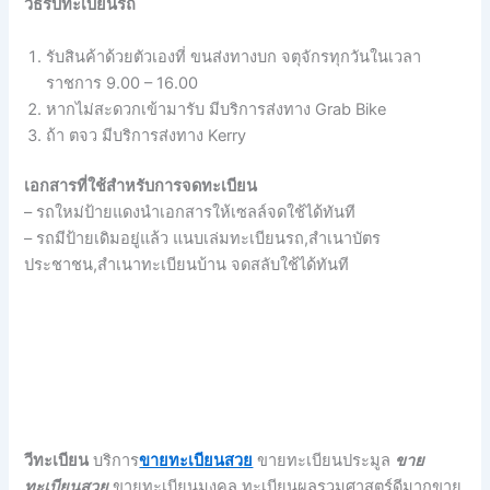
วิธีรับทะเบียนรถ
รับสินค้าด้วยตัวเองที่ ขนส่งทางบก จตุจักรทุกวันในเวลา
ราชการ 9.00 – 16.00
หากไม่สะดวกเข้ามารับ มีบริการส่งทาง Grab Bike
ถ้า ตจว มีบริการส่งทาง Kerry
เอกสารที่ใช้สำหรับการจดทะเบียน
– รถใหม่ป้ายแดงนำเอกสารให้เซลล์จดใช้ได้ทันที
– รถมีป้ายเดิมอยู่แล้ว แนบเล่มทะเบียนรถ,สำเนาบัตร
ประชาชน,สำเนาทะเบียนบ้าน จดสลับใช้ได้ทันที
วีทะเบียน
บริการ
ขายทะเบียนสวย
ขายทะเบียนประมูล
ขาย
ทะเบียนสวย
ขายทะเบียนมงคล ทะเบียนผลรวมศาสตร์ดีมากขาย