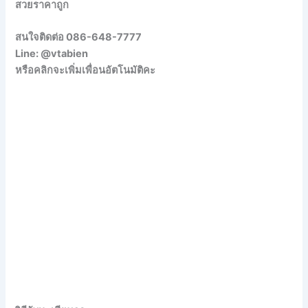
สวยราคาถูก
สนใจติดต่อ 086-648-7777
Line: @vtabien
หรือคลิกจะเพิ่มเพื่อนอัตโนมัติคะ