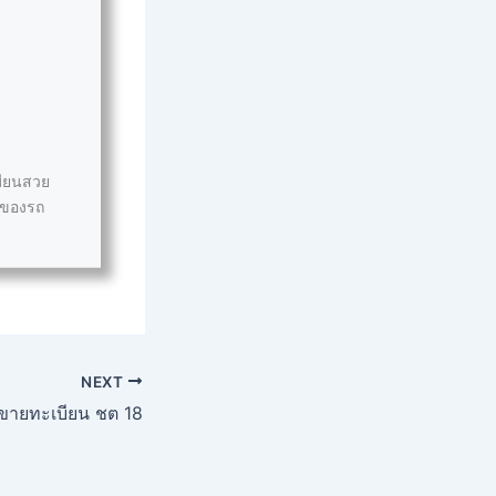
บียนสวย
าของรถ
NEXT
ขายทะเบียน ชต 18