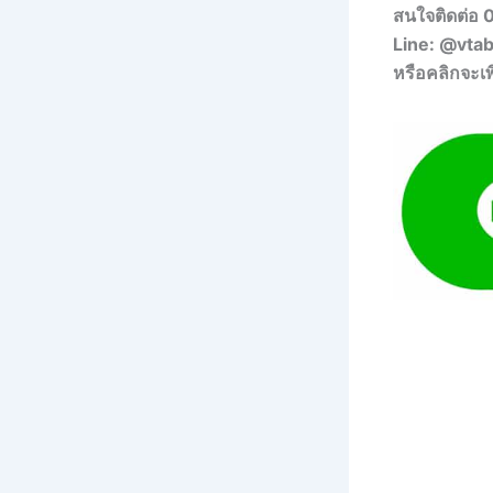
สนใจติดต่อ
Line: @vta
หรือคลิกจะเพิ