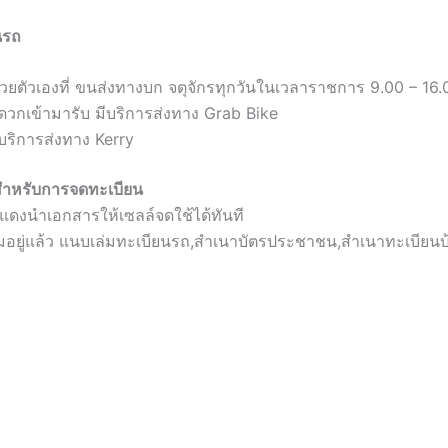
นรถ
ด้วยตัวเองที่ ขนส่งทางบก จตุจักรทุกวันในเวลาราชการ 9.00 – 16.
วกเข้ามารับ มีบริการส่งทาง Grab Bike
ีบริการส่งทาง Kerry
้สำหรับการจดทะเบียน
ยแดงนำเอกสารให้เซลล์จดใช้ได้ทันที
ดิมอยู่แล้ว แนบเล่มทะเบียนรถ,สำเนาบัตรประชาชน,สำเนาทะเบียนบ