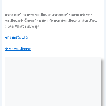
#ขายทะเบียน
#ขายทะเบียนรถ
#ขายทะเบียนสวย
#รับจอง
ทะเบียน
#รับซื้อทะเบียน
#ทะเบียนรถ
#ทะเบียนสวย
#ทะเบียน
มงคล
#ทะเบียนประมูล
ขายทะเบียนรถ
รับจองทะเบียนรถ