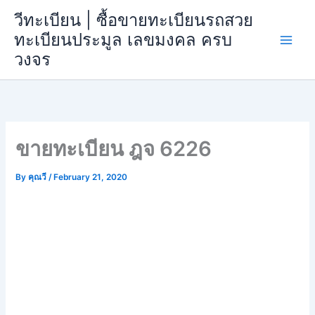
Skip
วีทะเบียน | ซื้อขายทะเบียนรถสวย
to
ทะเบียนประมูล เลขมงคล ครบ
content
วงจร
ขายทะเบียน ฎจ 6226
By
คุณวี
/
February 21, 2020