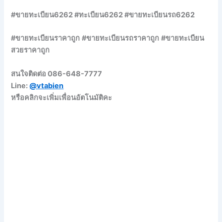
#ขายทะเบียน6262 #ทะเบียน6262
#ขายทะเบียนรถ6262
#ขายทะเบียนราคาถูก
#ขายทะเบียนรถราคาถูก
#ขายทะเบียน
สวยราคาถูก
สนใจติดต่อ 086-648-7777
Line:
@vtabien
หรือคลิกจะเพิ่มเพื่อนอัตโนมัติคะ