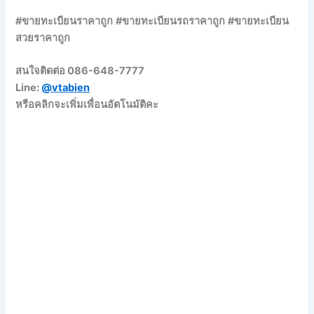
#ขายทะเบียนราคาถูก
#ขายทะเบียนรถราคาถูก
#ขายทะเบียน
สวยราคาถูก
สนใจติดต่อ 086-648-7777
Line:
@vtabien
หรือคลิกจะเพิ่มเพื่อนอัตโนมัติคะ