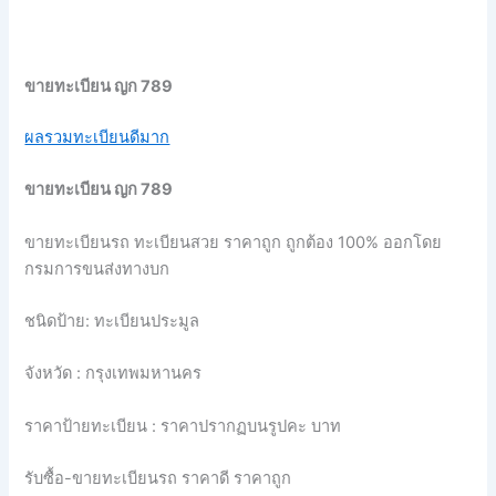
ขายทะเบียน ญก 789
ผลรวมทะเบียนดีมาก
ขายทะเบียน ญก 789
ขายทะเบียนรถ ทะเบียนสวย ราคาถูก ถูกต้อง 100% ออกโดย
กรมการขนส่งทางบก
ชนิดป้าย: ทะเบียนประมูล
จังหวัด : กรุงเทพมหานคร
ราคาป้ายทะเบียน : ราคาปรากฏบนรูปคะ บาท
รับซื้อ-ขายทะเบียนรถ ราคาดี ราคาถูก