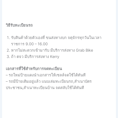
วิธีรับทะเบียนรถ
รับสินค้าด้วยตัวเองที่ ขนส่งทางบก จตุจักรทุกวันในเวลา
ราชการ 9.00 – 16.00
หากไม่สะดวกเข้ามารับ มีบริการส่งทาง Grab Bike
ถ้า ตจว มีบริการส่งทาง Kerry
เอกสารที่ใช้สำหรับการจดทะเบียน
– รถใหม่ป้ายแดงนำเอกสารให้เซลล์จดใช้ได้ทันที
– รถมีป้ายเดิมอยู่แล้ว แนบเล่มทะเบียนรถ,สำเนาบัตร
ประชาชน,สำเนาทะเบียนบ้าน จดสลับใช้ได้ทันที