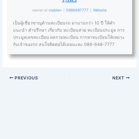
owner
at
vtabien
|
0866487777
|
Website
เป็นผู้เชี่ยวชาญด้านทะเบียนรถ มานานกว่า 10 ปี ให้คำ
แนะนำ คำปรึกษา เกี่ยวกับ ทะเบียนสวย ทะเบียนประมูล การ
ประมูลเลขทะเบียน ผลรวมทะเบียน การหาทะเบียนให้เหมาะ
กับเจ้าของรถ สนใจติดต่อได้เลยนะคะ 086-648-7777
PREVIOUS
NEXT