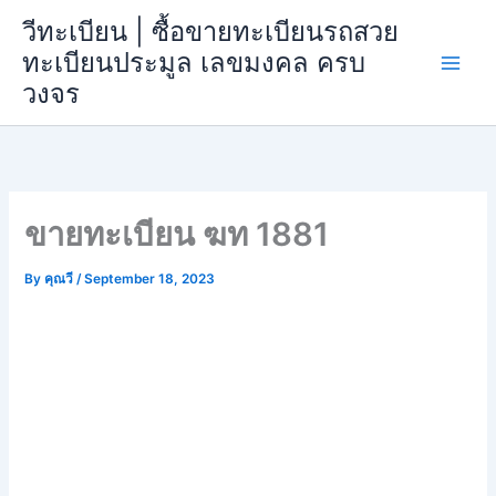
Skip
วีทะเบียน | ซื้อขายทะเบียนรถสวย
to
ทะเบียนประมูล เลขมงคล ครบ
content
วงจร
ขายทะเบียน ฆท 1881
By
คุณวี
/
September 18, 2023