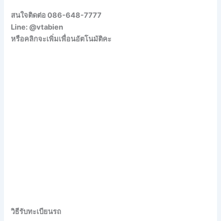
สนใจติดต่อ 086-648-7777
Line: @vtabien
หรือคลิกจะเพิ่มเพื่อนอัตโนมัติคะ
วิธีรับทะเบียนรถ