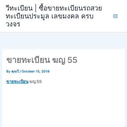
Skip
วีทะเบียน | ซื้อขายทะเบียนรถสวย
to
ทะเบียนประมูล เลขมงคล ครบ
content
วงจร
ขายทะเบียน ฆญ 55
By
คุณวี
/
October 15, 2018
ขายทะเบียน
ฆญ 55