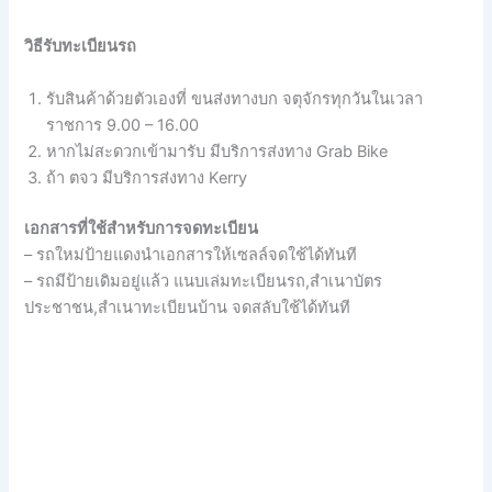
วิธีรับทะเบียนรถ
รับสินค้าด้วยตัวเองที่ ขนส่งทางบก จตุจักรทุกวันในเวลา
ราชการ 9.00 – 16.00
หากไม่สะดวกเข้ามารับ มีบริการส่งทาง Grab Bike
ถ้า ตจว มีบริการส่งทาง Kerry
เอกสารที่ใช้สำหรับการจดทะเบียน
– รถใหม่ป้ายแดงนำเอกสารให้เซลล์จดใช้ได้ทันที
– รถมีป้ายเดิมอยู่แล้ว แนบเล่มทะเบียนรถ,สำเนาบัตร
ประชาชน,สำเนาทะเบียนบ้าน จดสลับใช้ได้ทันที