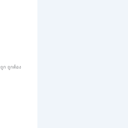
ูก ถูกต้อง