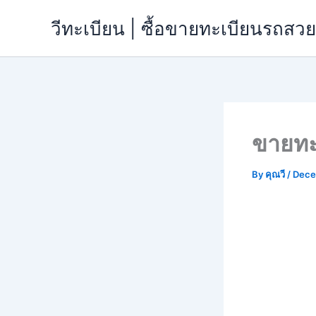
Skip
วีทะเบียน | ซื้อขายทะเบียนรถส
to
content
ขายทะ
By
คุณวี
/
Dece