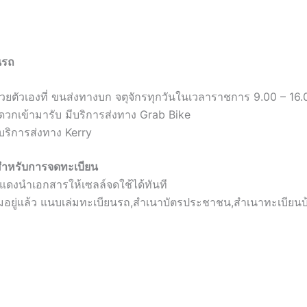
นรถ
ด้วยตัวเองที่ ขนส่งทางบก จตุจักรทุกวันในเวลาราชการ 9.00 – 16.
วกเข้ามารับ มีบริการส่งทาง Grab Bike
ีบริการส่งทาง Kerry
้สำหรับการจดทะเบียน
ยแดงนำเอกสารให้เซลล์จดใช้ได้ทันที
ดิมอยู่แล้ว แนบเล่มทะเบียนรถ,สำเนาบัตรประชาชน,สำเนาทะเบียนบ