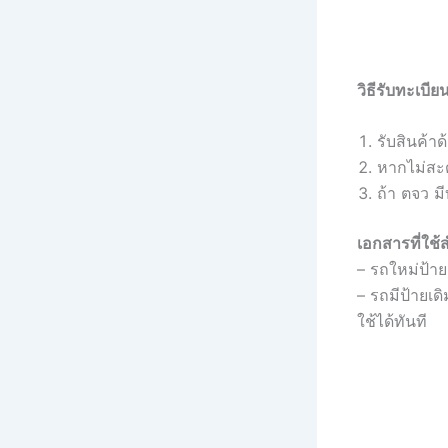
วิธีรับทะเบีย
รับสินค้า
หากไม่สะด
ถ้า ตจว ม
เอกสารที่ใช
– รถใหม่ป้า
– รถมีป้ายเ
ใช้ได้ทันที