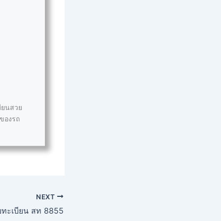
บียนสวย
าของรถ
NEXT
ทะเบียน สท 8855