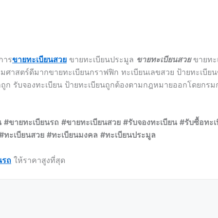
การ
ขายทะเบียนสวย
ขายทะเบียนประมูล
ขายทะเบียนสวย
ขายทะเ
มศาสตร์ดีมากขายทะเบียนกราฟฟิก ทะเบียนเลขสวย ป้ายทะเบีย
าถูก รับจองทะเบียน ป้ายทะเบียนถูกต้องตามกฎหมายออกโดยกรม
น
#ขายทะเบียนรถ
#ขายทะเบียนสวย
#รับจองทะเบียน
#รับซื้อทะเ
#ทะเบียนสวย
#ทะเบียนมงคล
#ทะเบียนประมูล
ยนรถ
ให้ราคาสูงที่สุด