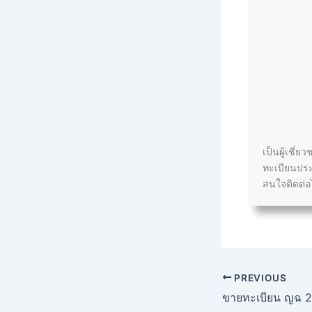
เป็นผู้เชี
ทะเบียนประ
สนใจติดต่
PREVIOUS
ขายทะเบียน ญฉ 