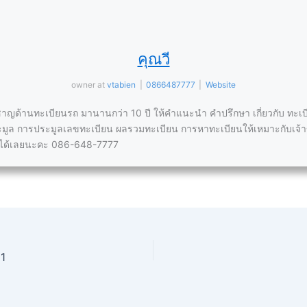
คุณวี
owner
at
vtabien
|
0866487777
|
Website
่ยวชาญด้านทะเบียนรถ มานานกว่า 10 ปี ให้คำแนะนำ คำปรึกษา เกี่ยวกับ ทะเ
มูล การประมูลเลขทะเบียน ผลรวมทะเบียน การหาทะเบียนให้เหมาะกับเจ้
อได้เลยนะคะ 086-648-7777
1