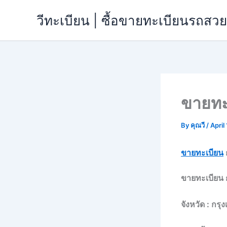
Skip
วีทะเบียน | ซื้อขายทะเบียนรถส
to
content
ขายทะ
By
คุณวี
/
April
ขายทะเบียน
ขายทะเบียน 
จังหวัด : ก