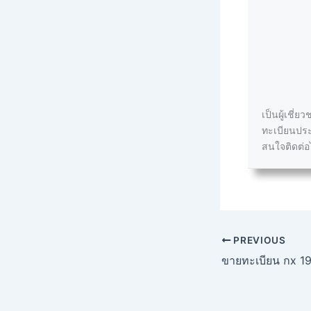
เป็นผู้เชี
ทะเบียนประ
สนใจติดต่
PREVIOUS
ขายทะเบียน กx 19