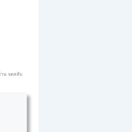
้าน จดสลับ