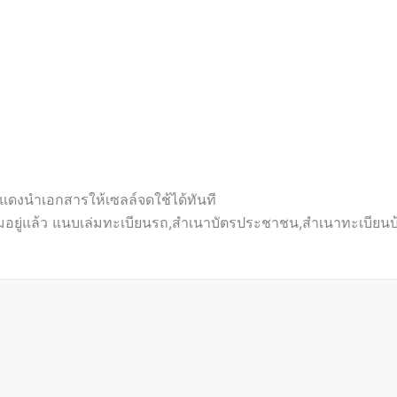
ยแดงนำเอกสารให้เซลล์จดใช้ได้ทันที
ดิมอยู่แล้ว แนบเล่มทะเบียนรถ,สำเนาบัตรประชาชน,สำเนาทะเบียนบ