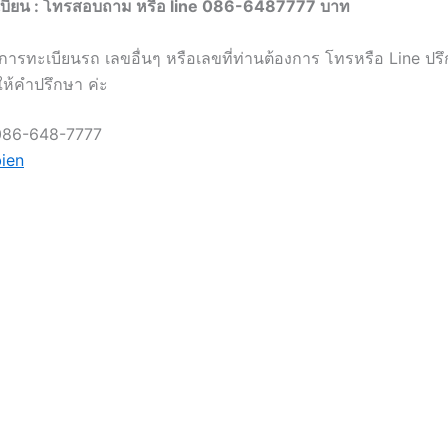
เบียน : โทรสอบถาม หรือ line 086-6487777 บาท
ารทะเบียนรถ เลขอื่นๆ หรือเลขที่ท่านต้องการ โทรหรือ Line ปรึ
ีให้คำปรึกษา ค่ะ
 086-648-7777
ien