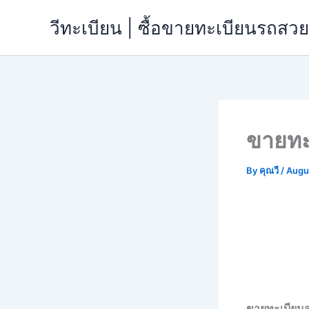
Skip
วีทะเบียน | ซื้อขายทะเบียนรถส
to
content
ขายทะ
By
คุณวี
/
Augus
ขายทะเบียน