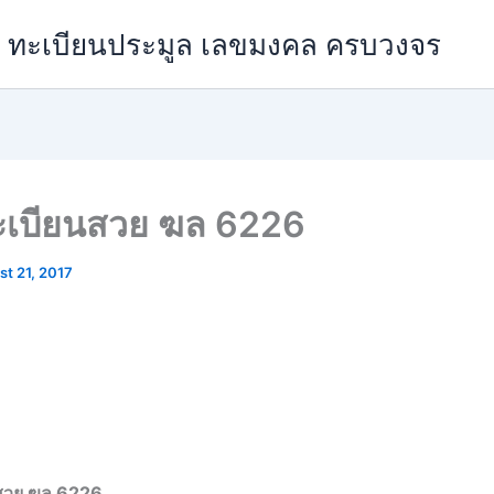
วย ทะเบียนประมูล เลขมงคล ครบวงจร
เบียนสวย ฆล 6226
t 21, 2017
สวย ฆล 6226