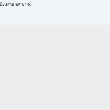
บียนสวย ฆศ 6446