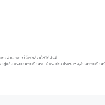
ยแดงนำเอกสารให้เซลล์จดใช้ได้ทันที
ดิมอยู่แล้ว แนบเล่มทะเบียนรถ,สำเนาบัตรประชาชน,สำเนาทะเบียนบ