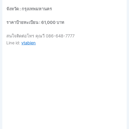
จังหวัด : กรุงเทพมหานคร
ราคาป้ายทะเบียน : 61,000 บาท
สนใจติดต่อโทร คุณวี 086-648-7777
Line id:
vtabien