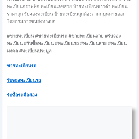
ทะเบียนกราฟฟิก ทะเบียนเลขสวย ป้ายทะเบียนขาวดำ ทะเบียน
ราคาถูก รับจองทะเบียน ป้ายทะเบียนถูกต้องตามกฎหมายออก
โดยกรมการขนส่งทางบก
#ขายทะเบียน
#ขายทะเบียนรถ
#ขายทะเบียนสวย
#รับจอง
ทะเบียน
#รับซื้อทะเบียน
#ทะเบียนรถ
#ทะเบียนสวย
#ทะเบียน
มงคล
#ทะเบียนประมูล
ขายทะเบียนรถ
รับจองทะเบียนรถ
รับซื้อรถมือสอง