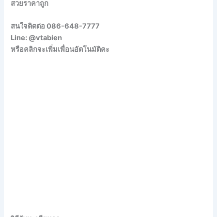
สวยราคาถูก
สนใจติดต่อ 086-648-7777
Line: @vtabien
หรือคลิกจะเพิ่มเพื่อนอัตโนมัติคะ