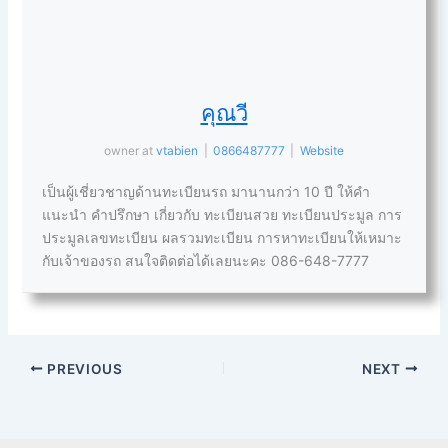
คุณวี
owner
at
vtabien
|
0866487777
|
Website
เป็นผู้เชี่ยวชาญด้านทะเบียนรถ มานานกว่า 10 ปี ให้คำ
แนะนำ คำปรึกษา เกี่ยวกับ ทะเบียนสวย ทะเบียนประมูล การ
ประมูลเลขทะเบียน ผลรวมทะเบียน การหาทะเบียนให้เหมาะ
กับเจ้าของรถ สนใจติดต่อได้เลยนะคะ 086-648-7777
PREVIOUS
NEXT