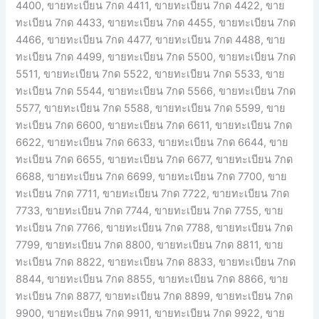
4400, ขายทะเบียน 7กด 4411, ขายทะเบียน 7กด 4422, ขาย
ทะเบียน 7กด 4433, ขายทะเบียน 7กด 4455, ขายทะเบียน 7กด
4466, ขายทะเบียน 7กด 4477, ขายทะเบียน 7กด 4488, ขาย
ทะเบียน 7กด 4499, ขายทะเบียน 7กด 5500, ขายทะเบียน 7กด
5511, ขายทะเบียน 7กด 5522, ขายทะเบียน 7กด 5533, ขาย
ทะเบียน 7กด 5544, ขายทะเบียน 7กด 5566, ขายทะเบียน 7กด
5577, ขายทะเบียน 7กด 5588, ขายทะเบียน 7กด 5599, ขาย
ทะเบียน 7กด 6600, ขายทะเบียน 7กด 6611, ขายทะเบียน 7กด
6622, ขายทะเบียน 7กด 6633, ขายทะเบียน 7กด 6644, ขาย
ทะเบียน 7กด 6655, ขายทะเบียน 7กด 6677, ขายทะเบียน 7กด
6688, ขายทะเบียน 7กด 6699, ขายทะเบียน 7กด 7700, ขาย
ทะเบียน 7กด 7711, ขายทะเบียน 7กด 7722, ขายทะเบียน 7กด
7733, ขายทะเบียน 7กด 7744, ขายทะเบียน 7กด 7755, ขาย
ทะเบียน 7กด 7766, ขายทะเบียน 7กด 7788, ขายทะเบียน 7กด
7799, ขายทะเบียน 7กด 8800, ขายทะเบียน 7กด 8811, ขาย
ทะเบียน 7กด 8822, ขายทะเบียน 7กด 8833, ขายทะเบียน 7กด
8844, ขายทะเบียน 7กด 8855, ขายทะเบียน 7กด 8866, ขาย
ทะเบียน 7กด 8877, ขายทะเบียน 7กด 8899, ขายทะเบียน 7กด
9900, ขายทะเบียน 7กด 9911, ขายทะเบียน 7กด 9922, ขาย