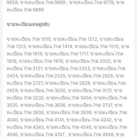
9559, ขายทะเบียน 7กด 9669 , ขายทะเบียน 7กด 9779, ขาย
ทะเบียน 7กด 9889
ขายทะเบียนเลขคู่สลับ
ขายทะเบียน 7กด 1010, ขายทะเบียน 7กด 1212, ขายทะเบียน
7กด 1313, ขายทะเบียน 7กด 1414, ขายทะเบียน 7กด 1515, ขาย
ทะเบียน 7กด 1616, ขายทะเบียน 7กด 1717, ขายทะเบียน 7กด
1818, ขายทะเบียน 7กด 1919, ขายทะเบียน 7กด 2020, ขาย
ทะเบียน 7กด 2121, ขายทะเบียน 7กด 2323, ขายทะเบียน 7กด
2424, ขายทะเบียน 7กด 2525, ขายทะเบียน 7กด 2626, ขาย
ทะเบียน 7กด 2727, ขายทะเบียน 7กด 2828, ขายทะเบียน 7กด
2929, ขายทะเบียน 7กด 3030, ขายทะเบียน 7กด 3131, ขาย
ทะเบียน 7กด 3232, ขายทะเบียน 7กด 3434, ขายทะเบียน 7กด
3535, ขายทะเบียน 7กด 3636, ขายทะเบียน 7กด 3737, ขาย
ทะเบียน 7กด 3838, ขายทะเบียน 7กด 3939, ขายทะเบียน 7กด
4040, ขายทะเบียน 7กด 4141, ขายทะเบียน 7กด 4242, ขาย
ทะเบียน 7กด 4343, ขายทะเบียน 7กด 4545, ขายทะเบียน 7กด
4646, ขายทะเบียน 7กด 4747 , ขายทะเบียน 7กด 4848, ขาย