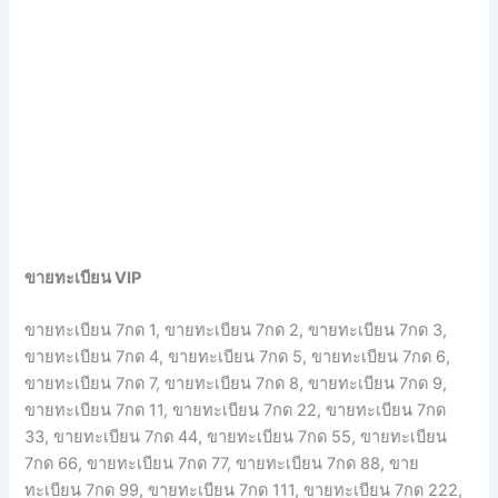
ขายทะเบียน
VIP
ขายทะเบียน 7กด 1, ขายทะเบียน 7กด 2, ขายทะเบียน 7กด 3,
ขายทะเบียน 7กด 4, ขายทะเบียน 7กด 5, ขายทะเบียน 7กด 6,
ขายทะเบียน 7กด 7, ขายทะเบียน 7กด 8, ขายทะเบียน 7กด 9,
ขายทะเบียน 7กด 11, ขายทะเบียน 7กด 22, ขายทะเบียน 7กด
33, ขายทะเบียน 7กด 44, ขายทะเบียน 7กด 55, ขายทะเบียน
7กด 66, ขายทะเบียน 7กด 77, ขายทะเบียน 7กด 88, ขาย
ทะเบียน 7กด 99, ขายทะเบียน 7กด 111, ขายทะเบียน 7กด 222,