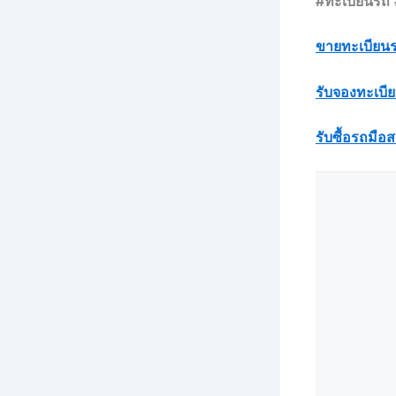
#ทะเบียนรถ
ขายทะเบียน
รับจองทะเบี
รับซื้อรถมือส