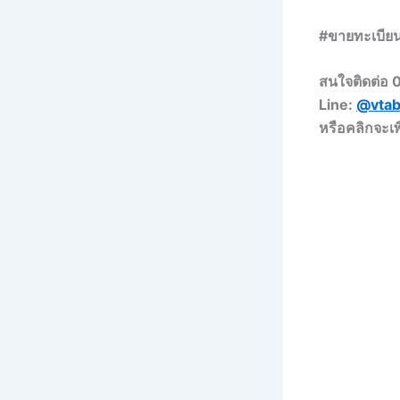
#ขายทะเบีย
สนใจติดต่อ
Line:
@vtab
หรือคลิกจะเพิ