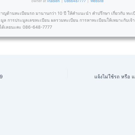
owner
at
vtabien
|
0866487777
|
Website
่ยวชาญด้านทะเบียนรถ มานานกว่า 10 ปี ให้คำแนะนำ คำปรึกษา เกี่ยวกับ ทะเ
มูล การประมูลเลขทะเบียน ผลรวมทะเบียน การหาทะเบียนให้เหมาะกับเจ้
อได้เลยนะคะ 086-648-7777
 9