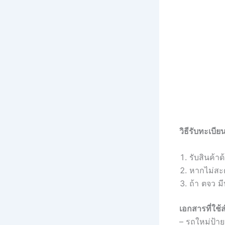
วิธีรับทะเบีย
รับสินค้า
หากไม่สะด
ถ้า ตจว ม
เอกสารที่ใช
– รถใหม่ป้า