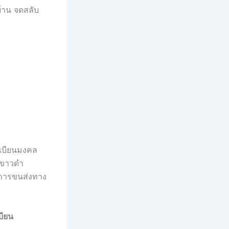
้าน จดสลับ
บียนมงคล
นขาวดำ
การขนส่งทาง
บียน