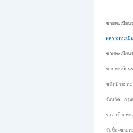
ขายทะเบียน
ผลรวมทะเบี
ขายทะเบียน
ขายทะเบียน
ชนิดป้าย: ทะ
จังหวัด : ก
ราคาป้ายทะ
รับซื้อ-ขาย