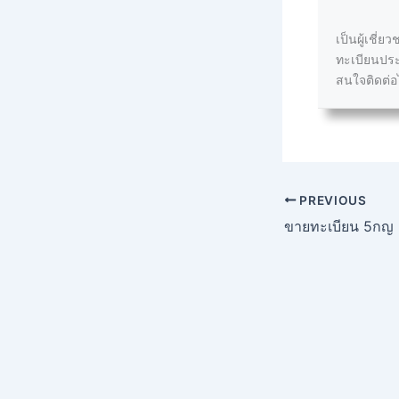
เป็นผู้เชี
ทะเบียนประ
สนใจติดต่
PREVIOUS
ขายทะเบียน 5กญ