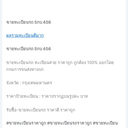
ขายทะเบียนรถ 5กบ 456
ผลรวมทะเบียนดีมาก
ขายทะเบียนรถ 5กบ 456
ขายทะเบียนรถ ทะเบียนสวย ราคาถูก ถูกต้อง 100% ออกโดย
กรมการขนส่งทางบก
จังหวัด : กรุงเทพมหานคร
ราคาป้ายทะเบียน : ราคาปรากฏบนรูปคะ บาท
รับซื้อ-ขายทะเบียนรถ ราคาดี ราคาถูก
#ขายทะเบียนราคาถูก
#ขายทะเบียนรถราคาถูก
#ขายทะเบียน