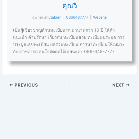
คุณวี
owner
at
vtabien
|
0866487777
|
Website
เป็นผู้เชี่ยวชาญด้านทะเบียนรถ มานานกว่า 10 ปี ให้คำ
แนะนำ คำปรึกษา เกี่ยวกับ ทะเบียนสวย ทะเบียนประมูล การ
ประมูลเลขทะเบียน ผลรวมทะเบียน การหาทะเบียนให้เหมาะ
กับเจ้าของรถ สนใจติดต่อได้เลยนะคะ 086-648-7777
PREVIOUS
NEXT