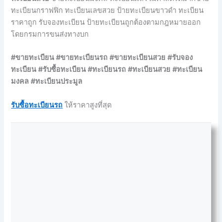
ทะเบียนกราฟฟิก ทะเบียนเลขสวย ป้ายทะเบียนขาวดำ ทะเบียน
ราคาถูก รับจองทะเบียน ป้ายทะเบียนถูกต้องตามกฎหมายออก
โดยกรมการขนส่งทางบก
#ขายทะเบียน
#ขายทะเบียนรถ
#ขายทะเบียนสวย
#รับจอง
ทะเบียน
#รับซื้อทะเบียน
#ทะเบียนรถ
#ทะเบียนสวย
#ทะเบียน
มงคล
#ทะเบียนประมูล
รับซื้อทะเบียนรถ
ให้ราคาสูงที่สุด