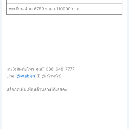
ทะเบียน 4กม 6789 ราคา 110000 บาท
สนใจติดต่อโทร คุณวี 086-648-7777
Line:
@vtabien
(มี @ นำหน้า)
หรือกดเพิ่มเพื่อนด้านล่างได้เลยคะ