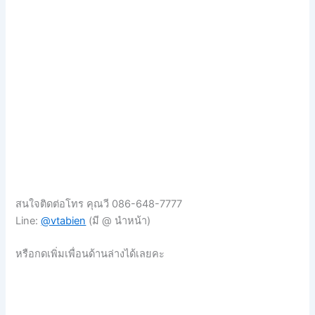
สนใจติดต่อโทร คุณวี 086-648-7777
Line:
@vtabien
(มี @ นำหน้า)
หรือกดเพิ่มเพื่อนด้านล่างได้เลยคะ