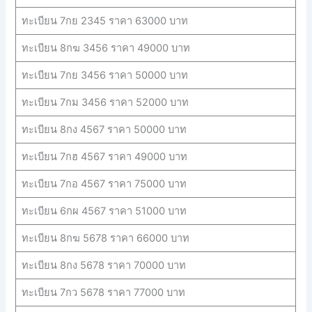
ทะเบียน 7กย 2345 ราคา 63000 บาท
ทะเบียน 8กฆ 3456 ราคา 49000 บาท
ทะเบียน 7กย 3456 ราคา 50000 บาท
ทะเบียน 7กม 3456 ราคา 52000 บาท
ทะเบียน 8กง 4567 ราคา 50000 บาท
ทะเบียน 7กฮ 4567 ราคา 49000 บาท
ทะเบียน 7กอ 4567 ราคา 75000 บาท
ทะเบียน 6กผ 4567 ราคา 51000 บาท
ทะเบียน 8กฆ 5678 ราคา 66000 บาท
ทะเบียน 8กง 5678 ราคา 70000 บาท
ทะเบียน 7กว 5678 ราคา 77000 บาท