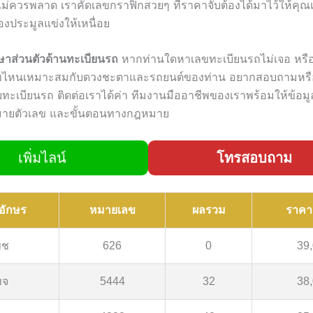
ไม่ควรพลาด เราคัดเลขกราฟิกสวยๆ ที่ราคาจับต้องได้มาไว้ให้คุณเ
้องประมูลแข่งให้เหนื่อย
กษาส่วนตัวด้านทะเบียนรถ
หากท่านใดหาเลขทะเบียนรถไม่เจอ หรื
ขไหนเหมาะสมกับดวงชะตาและรถยนต์ของท่าน อยากสอบถามหรือป
กับทะเบียนรถ ติดต่อเราได้ค่า ทีมงานมืออาชีพของเราพร้อมให้ข้อมูลเ
หมายตัวเลข และขั้นตอนทางกฎหมาย
เพิ่มไลน์
โทรสอบถาม
อักษร
หมายเลข
ผลรวม
ราคา
ขช
626
0
39
ขจ
5444
32
38