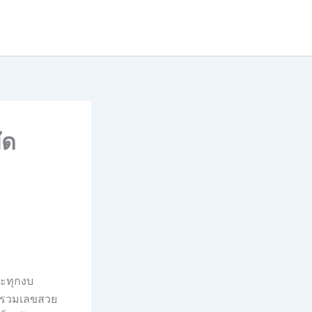
ัด
ะทุกงบ
ล่งรวมเลขสวย