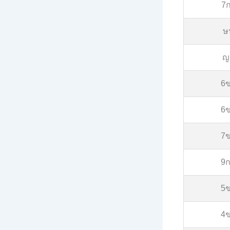
7
ษ
ญ
6
6
7
9
5
4