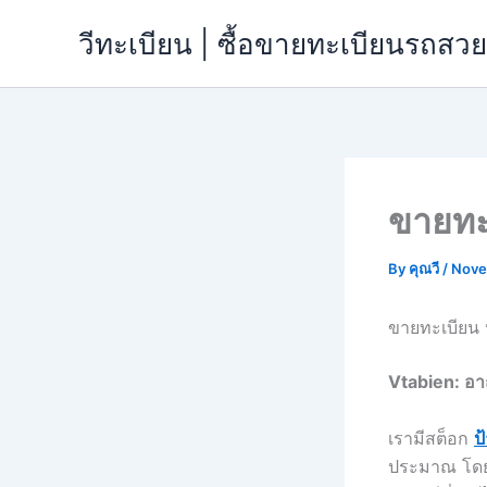
Skip
วีทะเบียน | ซื้อขายทะเบียนรถส
to
content
ขายทะ
By
คุณวี
/
Nove
ขายทะเบียน 
Vtabien: อา
เรามีสต็อก
ป
ประมาณ โดย