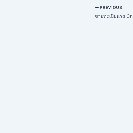
PREVIOUS
ขายทะเบียนรถ 3