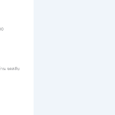
00
้าน จดสลับ