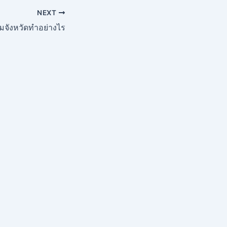
NEXT
ามจังหวัดทำอย่างไร