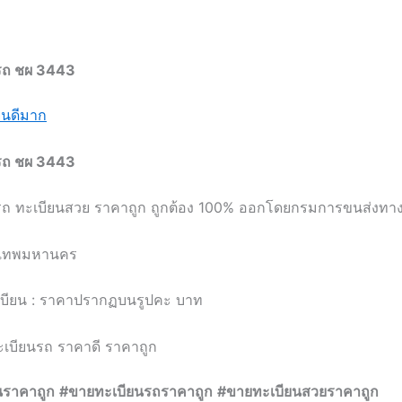
รถ ชผ 3443
ยนดีมาก
รถ ชผ 3443
รถ ทะเบียนสวย ราคาถูก ถูกต้อง 100% ออกโดยกรมการขนส่งทา
รุงเทพมหานคร
เบียน : ราคาปรากฏบนรูปคะ บาท
ทะเบียนรถ ราคาดี ราคาถูก
นราคาถูก
#ขายทะเบียนรถราคาถูก
#ขายทะเบียนสวยราคาถูก