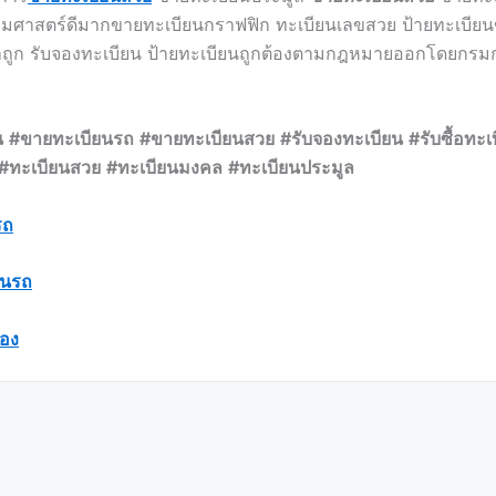
มศาสตร์ดีมากขายทะเบียนกราฟฟิก ทะเบียนเลขสวย ป้ายทะเบีย
าถูก รับจองทะเบียน ป้ายทะเบียนถูกต้องตามกฎหมายออกโดยกรม
น
#ขายทะเบียนรถ
#ขายทะเบียนสวย
#รับจองทะเบียน
#รับซื้อทะเ
#ทะเบียนสวย
#ทะเบียนมงคล
#ทะเบียนประมูล
รถ
ยนรถ
สอง