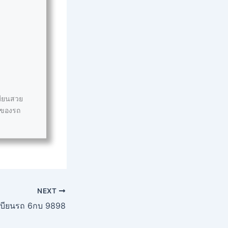
บียนสวย
าของรถ
NEXT
บียนรถ 6กบ 9898