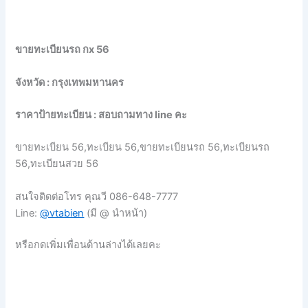
ขายทะเบียนรถ กx 56
จังหวัด : กรุงเทพมหานคร
ราคาป้ายทะเบียน : สอบถามทาง line คะ
ขายทะเบียน 56,ทะเบียน 56,ขายทะเบียนรถ 56,ทะเบียนรถ
56,ทะเบียนสวย 56
สนใจติดต่อโทร คุณวี 086-648-7777
Line:
@vtabien
(มี @ นำหน้า)
หรือกดเพิ่มเพื่อนด้านล่างได้เลยคะ