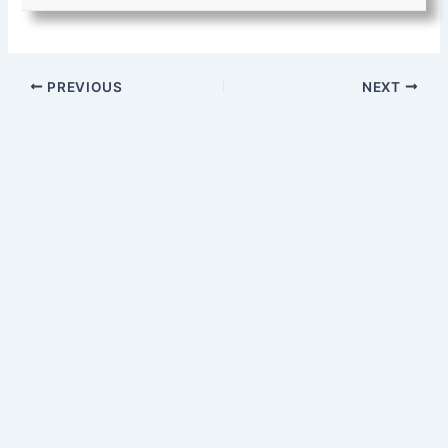
PREVIOUS
NEXT